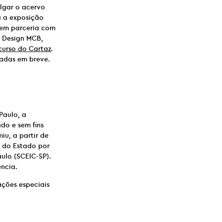
lgar o acervo
a a exposição
, em parceria com
o Design MCB,
urso do Cartaz
.
gadas em breve.
Paulo, a
do e sem fins
iu, a partir de
o do Estado por
ulo (SCEIC-SP).
ncia.
ações especiais