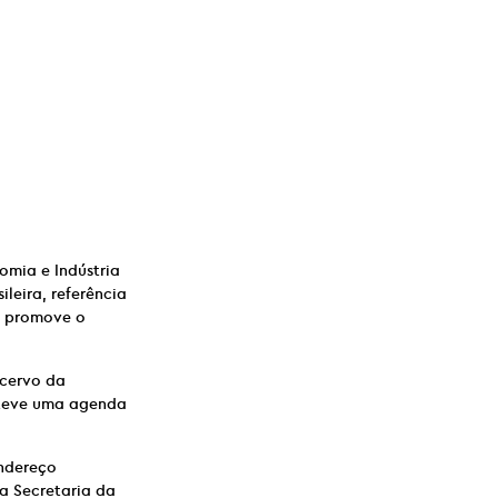
omia e Indústria
leira, referência
u promove o
cervo da
nteve uma agenda
endereço
a Secretaria da