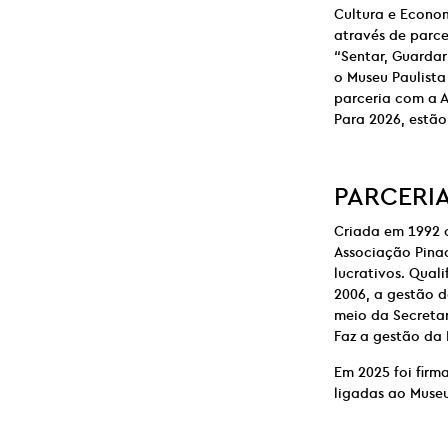
Cultura e Econo
através de parce
“Sentar, Guardar
o Museu Paulista
parceria com a A
Para 2026, estã
PARCERI
Criada em 1992 
Associação Pinac
lucrativos. Qual
2006, a gestão d
meio da Secretar
Faz a gestão da 
Em 2025 foi firm
ligadas ao Museu