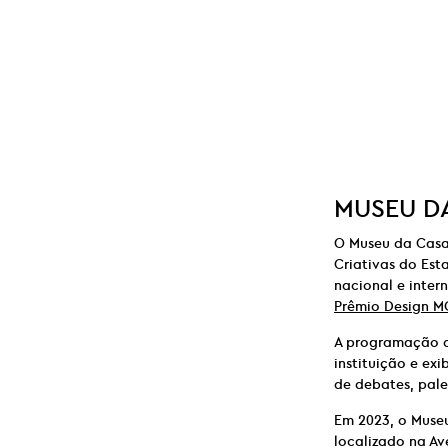
MUSEU DA
O Museu da Casa 
Criativas do Est
nacional e inter
Prêmio Design M
A programação d
instituição e e
de debates, pale
Em 2023, o Muse
localizado na Av