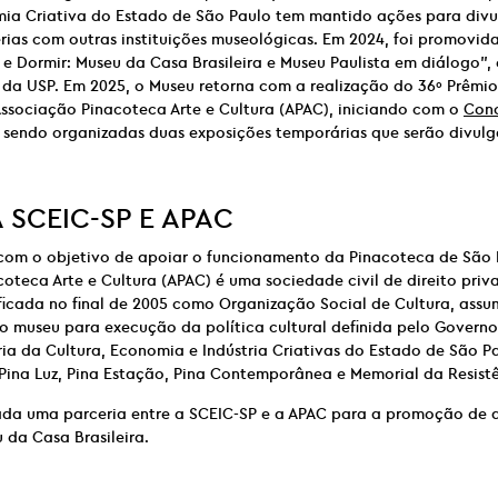
mia Criativa do Estado de São Paulo tem mantido ações para divu
rias com outras instituições museológicas. Em 2024, foi promovid
 e Dormir: Museu da Casa Brasileira e Museu Paulista em diálogo”
 da USP. Em 2025, o Museu retorna com a realização do 36º Prêmi
ssociação Pinacoteca Arte e Cultura (APAC), iniciando com o
Conc
o sendo organizadas duas exposições temporárias que serão divul
A
SCEIC-SP E
APAC
com o objetivo de apoiar o funcionamento da Pinacoteca de São 
oteca Arte e Cultura (APAC) é uma sociedade civil de direito priva
ificada no final de 2005 como Organização Social de Cultura, assum
o museu para execução da política cultural definida pelo Govern
ia da Cultura, Economia e Indústria Criativas do Estado de São Pa
Pina Luz, Pina Estação, Pina Contemporânea e Memorial da Resistê
ada uma parceria entre a SCEIC-SP e a APAC para a promoção de 
 da Casa Brasileira.