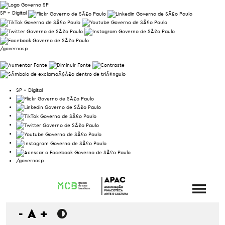
SP + Digital
/governosp
SP + Digital
/governosp
-
A
+