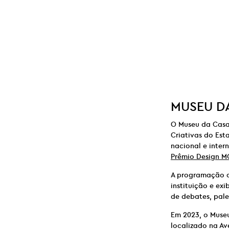
MUSEU DA
O Museu da Casa 
Criativas do Est
nacional e inter
Prêmio Design M
A programação d
instituição e e
de debates, pale
Em 2023, o Muse
localizado na Av