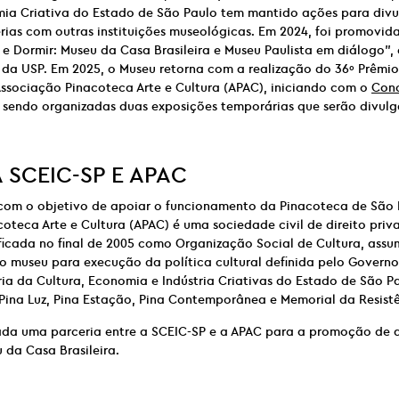
mia Criativa do Estado de São Paulo tem mantido ações para divu
rias com outras instituições museológicas. Em 2024, foi promovid
 e Dormir: Museu da Casa Brasileira e Museu Paulista em diálogo”
 da USP. Em 2025, o Museu retorna com a realização do 36º Prêmi
ssociação Pinacoteca Arte e Cultura (APAC), iniciando com o
Conc
o sendo organizadas duas exposições temporárias que serão divul
A
SCEIC-SP E
APAC
com o objetivo de apoiar o funcionamento da Pinacoteca de São 
oteca Arte e Cultura (APAC) é uma sociedade civil de direito priva
ificada no final de 2005 como Organização Social de Cultura, assum
o museu para execução da política cultural definida pelo Govern
ia da Cultura, Economia e Indústria Criativas do Estado de São Pa
Pina Luz, Pina Estação, Pina Contemporânea e Memorial da Resistê
ada uma parceria entre a SCEIC-SP e a APAC para a promoção de 
 da Casa Brasileira.