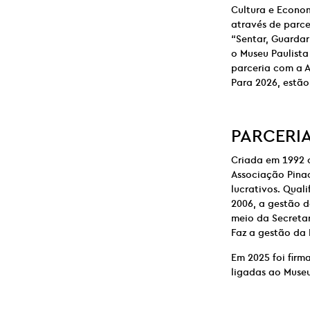
Cultura e Econo
através de parce
“Sentar, Guardar
o Museu Paulista
parceria com a A
Para 2026, estã
PARCERI
Criada em 1992 
Associação Pinac
lucrativos. Qual
2006, a gestão d
meio da Secretar
Faz a gestão da 
Em 2025 foi firm
ligadas ao Museu