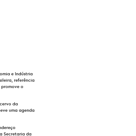
omia e Indústria
leira, referência
u promove o
cervo da
nteve uma agenda
endereço
a Secretaria da