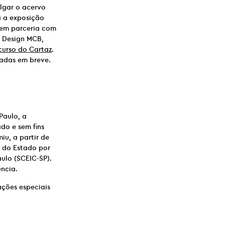
lgar o acervo
a a exposição
, em parceria com
o Design MCB,
urso do Cartaz
.
gadas em breve.
Paulo, a
do e sem fins
iu, a partir de
o do Estado por
ulo (SCEIC-SP).
ncia.
ações especiais