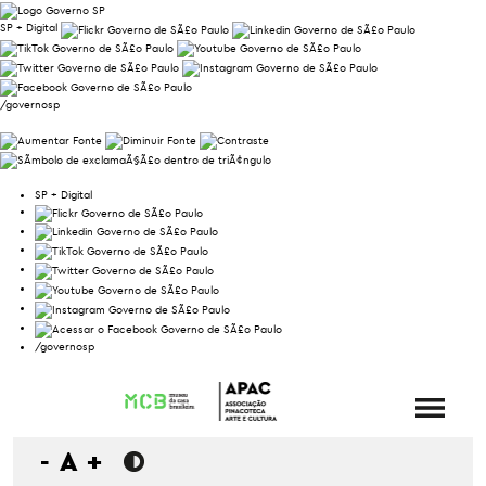
SP + Digital
/governosp
SP + Digital
/governosp
-
A
+