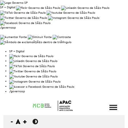
SP + Digital
/governosp
SP + Digital
/governosp
-
A
+