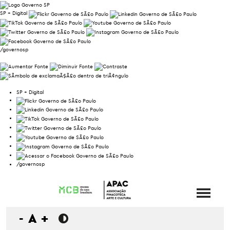
SP + Digital
/governosp
SP + Digital
/governosp
-
A
+