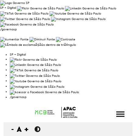
SP + Digital
/governosp
SP + Digital
/governosp
-
A
+