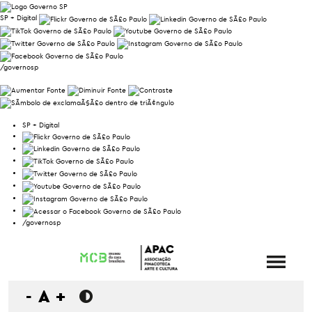
SP + Digital
/governosp
SP + Digital
/governosp
-
A
+