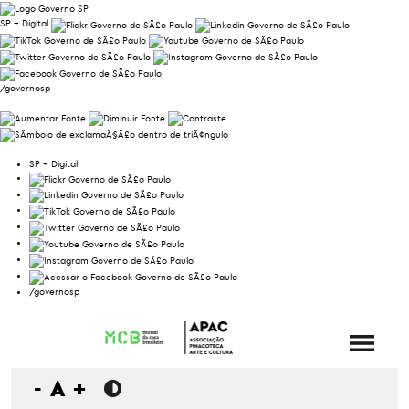
SP + Digital
/governosp
SP + Digital
/governosp
-
A
+