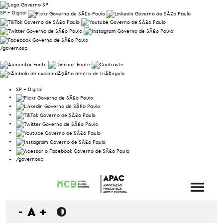
SP + Digital
/governosp
SP + Digital
/governosp
-
A
+