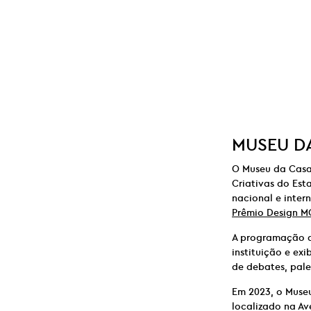
MUSEU DA
O Museu da Casa 
Criativas do Est
nacional e inter
Prêmio Design M
A programação d
instituição e e
de debates, pale
Em 2023, o Muse
localizado na Av