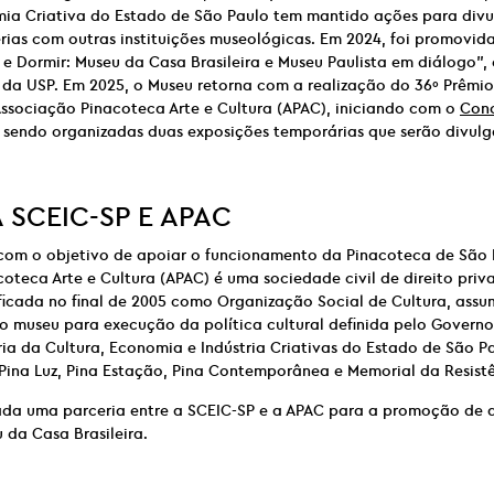
mia Criativa do Estado de São Paulo tem mantido ações para divu
rias com outras instituições museológicas. Em 2024, foi promovid
 e Dormir: Museu da Casa Brasileira e Museu Paulista em diálogo”
 da USP. Em 2025, o Museu retorna com a realização do 36º Prêmi
ssociação Pinacoteca Arte e Cultura (APAC), iniciando com o
Conc
o sendo organizadas duas exposições temporárias que serão divul
A
SCEIC-SP E
APAC
com o objetivo de apoiar o funcionamento da Pinacoteca de São 
oteca Arte e Cultura (APAC) é uma sociedade civil de direito priva
ificada no final de 2005 como Organização Social de Cultura, assum
o museu para execução da política cultural definida pelo Govern
ia da Cultura, Economia e Indústria Criativas do Estado de São Pa
Pina Luz, Pina Estação, Pina Contemporânea e Memorial da Resistê
ada uma parceria entre a SCEIC-SP e a APAC para a promoção de 
 da Casa Brasileira.