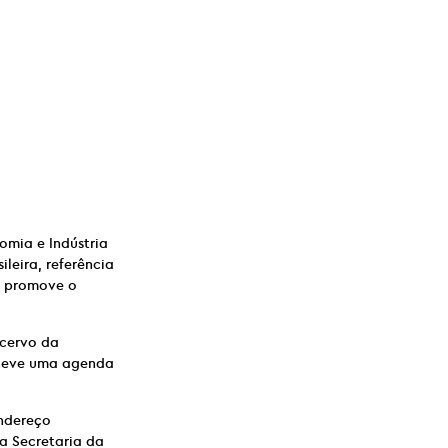
omia e Indústria
leira, referência
u promove o
cervo da
nteve uma agenda
endereço
a Secretaria da