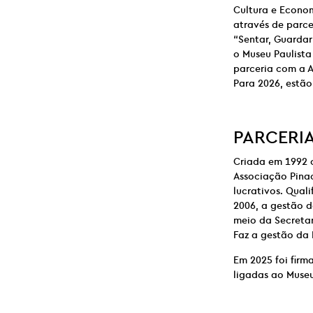
Cultura e Econo
através de parce
“Sentar, Guardar
o Museu Paulista
parceria com a A
Para 2026, estã
PARCERI
Criada em 1992 
Associação Pinac
lucrativos. Qual
2006, a gestão d
meio da Secretar
Faz a gestão da 
Em 2025 foi firm
ligadas ao Museu