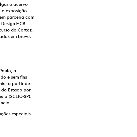
lgar o acervo
a a exposição
, em parceria com
o Design MCB,
urso do Cartaz
.
gadas em breve.
Paulo, a
do e sem fins
iu, a partir de
o do Estado por
ulo (SCEIC-SP).
ncia.
ações especiais