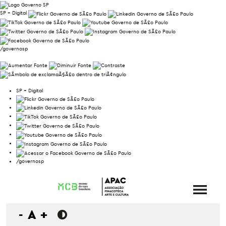
SP + Digital
/governosp
SP + Digital
/governosp
-
A
+