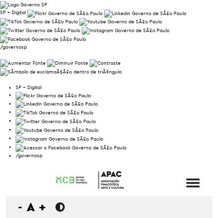
SP + Digital
/governosp
SP + Digital
/governosp
-
A
+