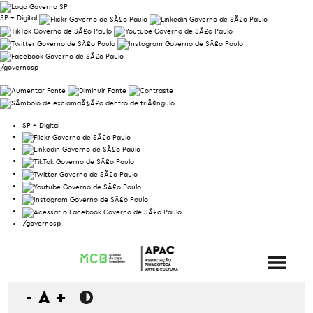
SP + Digital
/governosp
SP + Digital
/governosp
-
A
+