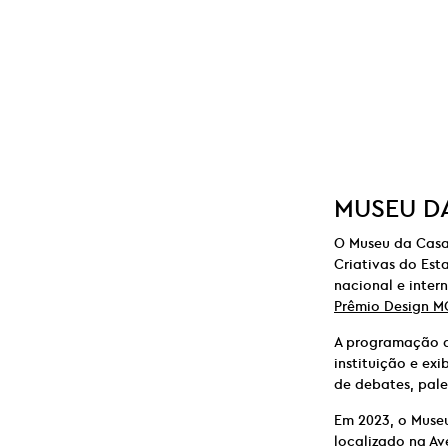
MUSEU DA
O Museu da Casa 
Criativas do Est
nacional e inter
Prêmio Design M
A programação d
instituição e e
de debates, pale
Em 2023, o Muse
localizado na Av