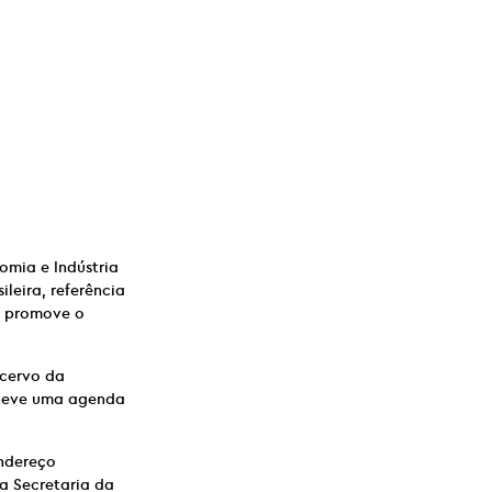
omia e Indústria
leira, referência
u promove o
cervo da
nteve uma agenda
endereço
a Secretaria da