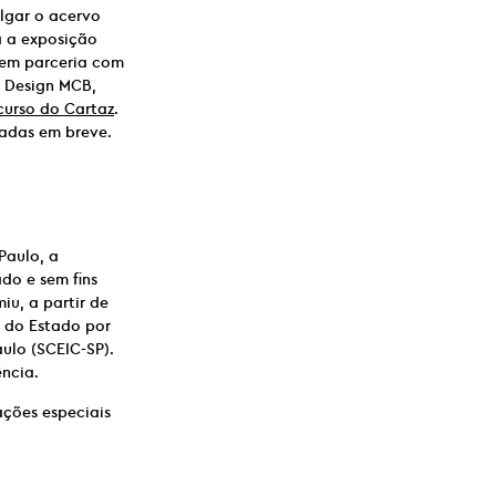
lgar o acervo
a a exposição
, em parceria com
o Design MCB,
urso do Cartaz
.
gadas em breve.
Paulo, a
do e sem fins
iu, a partir de
o do Estado por
ulo (SCEIC-SP).
ncia.
ações especiais