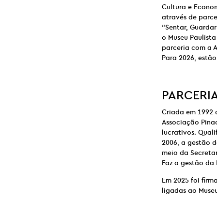
Cultura e Econo
através de parce
“Sentar, Guardar
o Museu Paulista
parceria com a A
Para 2026, estã
PARCERI
Criada em 1992 
Associação Pinac
lucrativos. Qual
2006, a gestão d
meio da Secretar
Faz a gestão da 
Em 2025 foi firm
ligadas ao Museu