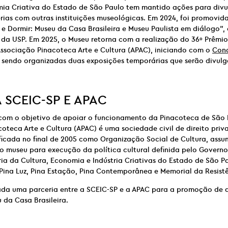
mia Criativa do Estado de São Paulo tem mantido ações para divu
rias com outras instituições museológicas. Em 2024, foi promovid
 e Dormir: Museu da Casa Brasileira e Museu Paulista em diálogo”
 da USP. Em 2025, o Museu retorna com a realização do 36º Prêmi
ssociação Pinacoteca Arte e Cultura (APAC), iniciando com o
Conc
o sendo organizadas duas exposições temporárias que serão divul
A
SCEIC-SP E
APAC
com o objetivo de apoiar o funcionamento da Pinacoteca de São 
oteca Arte e Cultura (APAC) é uma sociedade civil de direito priva
ificada no final de 2005 como Organização Social de Cultura, assum
o museu para execução da política cultural definida pelo Govern
ia da Cultura, Economia e Indústria Criativas do Estado de São Pa
Pina Luz, Pina Estação, Pina Contemporânea e Memorial da Resistê
ada uma parceria entre a SCEIC-SP e a APAC para a promoção de 
 da Casa Brasileira.