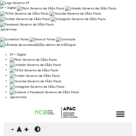
SP + Digital
/governosp
SP + Digital
/governosp
-
A
+