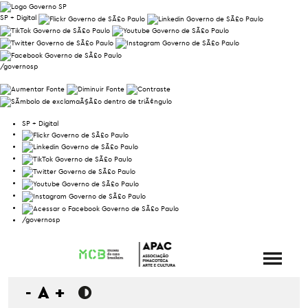
SP + Digital
/governosp
SP + Digital
/governosp
-
A
+