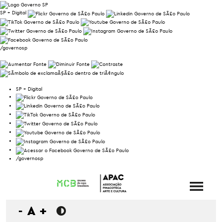
SP + Digital
/governosp
SP + Digital
/governosp
-
A
+