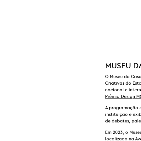
MUSEU DA
O Museu da Casa 
Criativas do Est
nacional e inter
Prêmio Design M
A programação d
instituição e e
de debates, pale
Em 2023, o Muse
localizado na Av