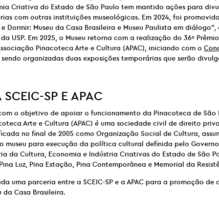
mia Criativa do Estado de São Paulo tem mantido ações para divu
rias com outras instituições museológicas. Em 2024, foi promovid
 e Dormir: Museu da Casa Brasileira e Museu Paulista em diálogo”
 da USP. Em 2025, o Museu retorna com a realização do 36º Prêmi
ssociação Pinacoteca Arte e Cultura (APAC), iniciando com o
Conc
o sendo organizadas duas exposições temporárias que serão divul
A
SCEIC-SP E
APAC
com o objetivo de apoiar o funcionamento da Pinacoteca de São 
oteca Arte e Cultura (APAC) é uma sociedade civil de direito priva
ificada no final de 2005 como Organização Social de Cultura, assum
o museu para execução da política cultural definida pelo Govern
ia da Cultura, Economia e Indústria Criativas do Estado de São Pa
Pina Luz, Pina Estação, Pina Contemporânea e Memorial da Resistê
ada uma parceria entre a SCEIC-SP e a APAC para a promoção de 
 da Casa Brasileira.