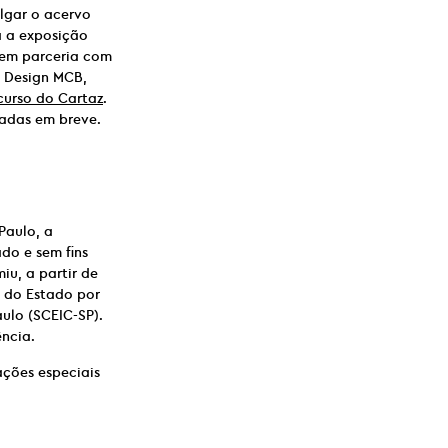
lgar o acervo
a a exposição
, em parceria com
o Design MCB,
urso do Cartaz
.
gadas em breve.
Paulo, a
do e sem fins
iu, a partir de
o do Estado por
ulo (SCEIC-SP).
ncia.
ações especiais