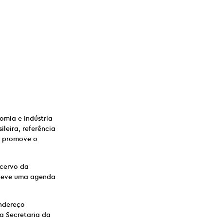
omia e Indústria
leira, referência
u promove o
cervo da
nteve uma agenda
endereço
a Secretaria da