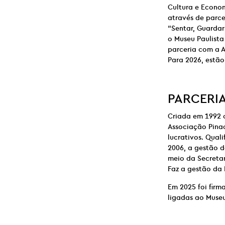
Cultura e Econo
através de parce
“Sentar, Guardar
o Museu Paulista
parceria com a A
Para 2026, estã
PARCERI
Criada em 1992 
Associação Pinac
lucrativos. Qual
2006, a gestão d
meio da Secretar
Faz a gestão da 
Em 2025 foi firm
ligadas ao Museu