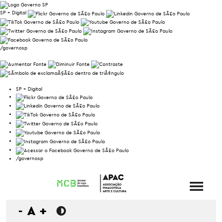
SP + Digital
/governosp
SP + Digital
/governosp
-
A
+